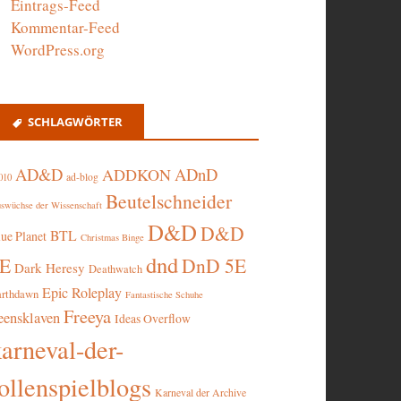
Eintrags-Feed
Kommentar-Feed
WordPress.org
SCHLAGWÖRTER
AD&D
ADnD
ADDKON
ad-blog
010
Beutelschneider
swüchse der Wissenschaft
D&D
D&D
BTL
lue Planet
Christmas Binge
dnd
5E
DnD 5E
Dark Heresy
Deathwatch
Epic Roleplay
arthdawn
Fantastische Schuhe
Freeya
eensklaven
Ideas Overflow
karneval-der-
ollenspielblogs
Karneval der Archive