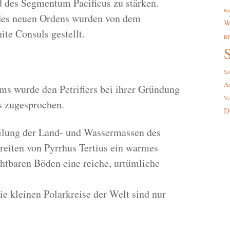
 des Segmentum Pacificus zu stärken.
Ku
des neuen Ordens wurden von dem
W
te Consuls gestellt.
R
S
So
A
ems wurde den Petrifiers bei ihrer Gründung
Ve
s zugesprochen.
D
ilung der Land- und Wassermassen des
reiten von Pyrrhus Tertius ein warmes
tbaren Böden eine reiche, urtümliche
ie kleinen Polarkreise der Welt sind nur