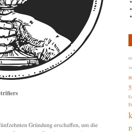
01
Au
B
rifiers
E
F
 fünfzehnten Gründung erschaffen, um die
r