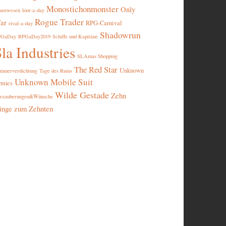
Monostichonmonster
Only
nstwesen
loot-a-day
Rogue Trader
ar
RPG-Carnival
rival-a-day
Shadowrun
PGaDay
RPGaDay2019
Schiffe und Kapitäne
la Industries
SLAmas Shopping
The Red Star
Unknown
mmerverdichtung
Tage des Ruins
Unknown Mobile Suit
rmies
Wilde Gestade
Zehn
rzauberungen&Wünsche
inge zum Zehnten