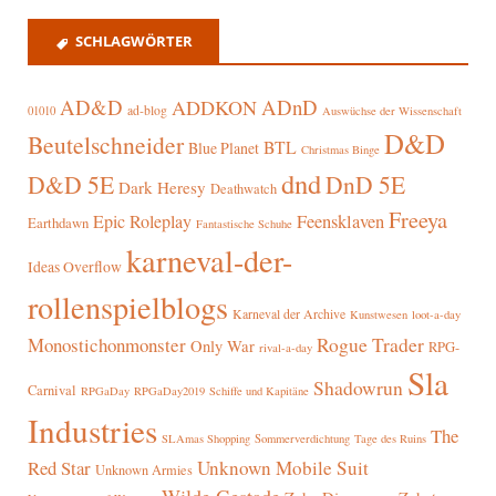
SCHLAGWÖRTER
AD&D
ADnD
ADDKON
ad-blog
01010
Auswüchse der Wissenschaft
D&D
Beutelschneider
BTL
Blue Planet
Christmas Binge
dnd
D&D 5E
DnD 5E
Dark Heresy
Deathwatch
Freeya
Epic Roleplay
Feensklaven
Earthdawn
Fantastische Schuhe
karneval-der-
Ideas Overflow
rollenspielblogs
Karneval der Archive
Kunstwesen
loot-a-day
Rogue Trader
Monostichonmonster
Only War
RPG-
rival-a-day
Sla
Shadowrun
Carnival
RPGaDay
RPGaDay2019
Schiffe und Kapitäne
Industries
The
SLAmas Shopping
Sommerverdichtung
Tage des Ruins
Red Star
Unknown Mobile Suit
Unknown Armies
Wilde Gestade