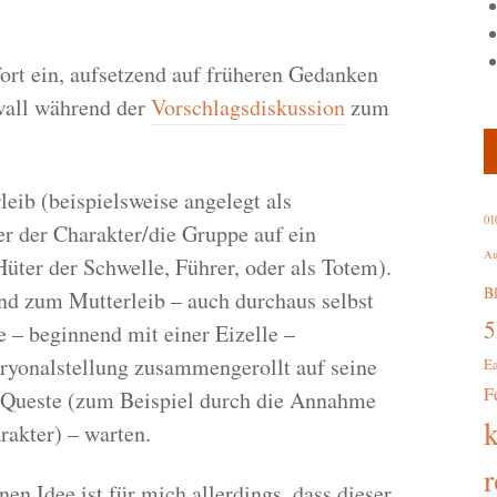
fort ein, aufsetzend auf früheren Gedanken
wall während der
Vorschlagsdiskussion
zum
eib (beispielsweise angelegt als
01
er der Charakter/die Gruppe auf ein
Au
 Hüter der Schwelle, Führer, oder als Totem).
B
nd zum Mutterleib – auch durchaus selbst
 – beginnend mit einer Eizelle –
ryonalstellung zusammengerollt auf seine
E
F
r Queste (zum Beispiel durch die Annahme
akter) – warten.
r
en Idee ist für mich allerdings, dass dieser