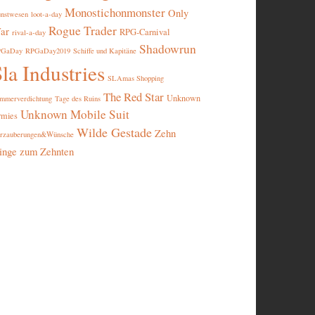
Monostichonmonster
Only
nstwesen
loot-a-day
Rogue Trader
ar
RPG-Carnival
rival-a-day
Shadowrun
PGaDay
RPGaDay2019
Schiffe und Kapitäne
la Industries
SLAmas Shopping
The Red Star
Unknown
mmerverdichtung
Tage des Ruins
Unknown Mobile Suit
rmies
Wilde Gestade
Zehn
rzauberungen&Wünsche
inge zum Zehnten