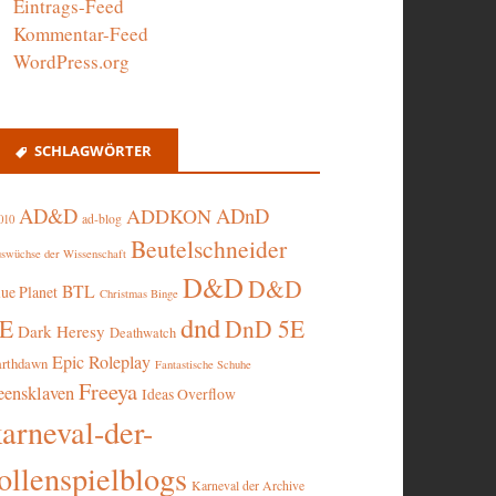
Eintrags-Feed
Kommentar-Feed
WordPress.org
SCHLAGWÖRTER
AD&D
ADnD
ADDKON
ad-blog
010
Beutelschneider
swüchse der Wissenschaft
D&D
D&D
BTL
lue Planet
Christmas Binge
dnd
5E
DnD 5E
Dark Heresy
Deathwatch
Epic Roleplay
arthdawn
Fantastische Schuhe
Freeya
eensklaven
Ideas Overflow
karneval-der-
ollenspielblogs
Karneval der Archive