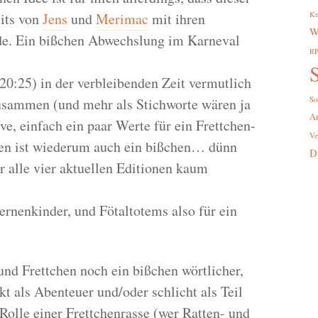
eits von
Jens
und
Merimac
mit ihren
Ku
W
de. Ein bißchen Abwechslung im Karneval
R
S
 20:25) in der verbleibenden Zeit vermutlich
usammen (und mehr als Stichworte wären ja
So
A
ve, einfach ein paar Werte für ein Frettchen-
Ve
ren ist wiederum auch ein bißchen… dünn
D
ür alle vier aktuellen Editionen kaum
rnenkinder, und Fötaltotems also für ein
nd Frettchen noch ein bißchen wörtlicher,
kt als Abenteuer und/oder schlicht als Teil
Rolle einer Frettchenrasse (wer Ratten- und