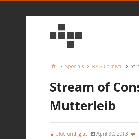
Specials
RPG-Carnival
Str
Stream of Con
Mutterleib
blut_und_glas
April 30, 2013