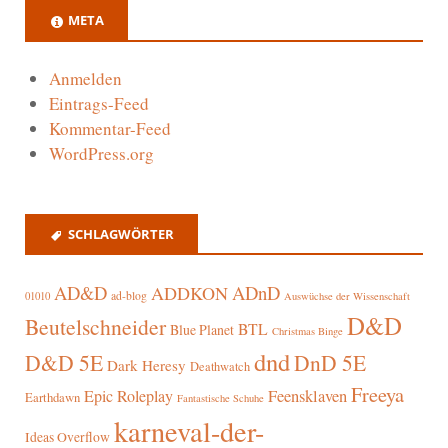
META
Anmelden
Eintrags-Feed
Kommentar-Feed
WordPress.org
SCHLAGWÖRTER
AD&D
ADnD
ADDKON
ad-blog
01010
Auswüchse der Wissenschaft
D&D
Beutelschneider
BTL
Blue Planet
Christmas Binge
dnd
D&D 5E
DnD 5E
Dark Heresy
Deathwatch
Freeya
Epic Roleplay
Feensklaven
Earthdawn
Fantastische Schuhe
karneval-der-
Ideas Overflow