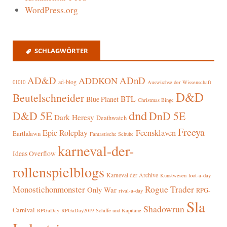
WordPress.org
SCHLAGWÖRTER
AD&D
ADnD
ADDKON
ad-blog
01010
Auswüchse der Wissenschaft
D&D
Beutelschneider
BTL
Blue Planet
Christmas Binge
dnd
D&D 5E
DnD 5E
Dark Heresy
Deathwatch
Freeya
Epic Roleplay
Feensklaven
Earthdawn
Fantastische Schuhe
karneval-der-
Ideas Overflow
rollenspielblogs
Karneval der Archive
Kunstwesen
loot-a-day
Rogue Trader
Monostichonmonster
Only War
RPG-
rival-a-day
Sla
Shadowrun
Carnival
RPGaDay
RPGaDay2019
Schiffe und Kapitäne