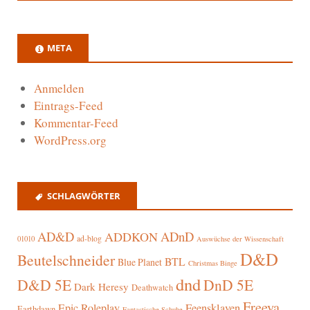
META
Anmelden
Eintrags-Feed
Kommentar-Feed
WordPress.org
SCHLAGWÖRTER
AD&D
ADnD
ADDKON
ad-blog
01010
Auswüchse der Wissenschaft
D&D
Beutelschneider
BTL
Blue Planet
Christmas Binge
dnd
D&D 5E
DnD 5E
Dark Heresy
Deathwatch
Freeya
Epic Roleplay
Feensklaven
Earthdawn
Fantastische Schuhe