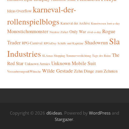
karneval-der-
Ideas Overflow
rollenspielblogs
Karneval der Archive
Kunstwesen
loot-a-day
Rogue
Monostichonmonster
Only War
rival-a-day
Niedere Zirkel
Sla
Trader
Shadowrun
RPG-Carnival
RPGaDay
Schiffe und Kapitäne
Industries
The
SLAmas Shopping
Sommerverdichtung
Tage des Ruins
Red Star
Unknown Mobile Suit
Unknown Armies
Wilde Gestade
Zehn Dinge zum Zehnten
Verzauberungen&Wünsche
Copyright © 2026
d6ideas
. Powered by
WordPress
and
Stargazer
.