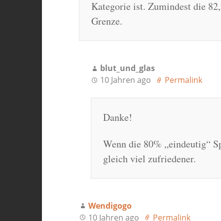
Kategorie ist. Zumindest die 82
Grenze.
blut_und_glas
10 Jahren ago
Permalink
Danke!
Wenn die 80% „eindeutig“ Sp
gleich viel zufriedener.
Wendigogo
10 Jahren ago
Permalink