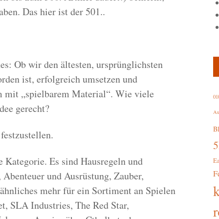
aben. Das hier ist der 501..
nes: Ob wir den ältesten, ursprünglichsten
rden ist, erfolgreich umsetzen und
m mit „spielbarem Material“. Wie viele
01
Idee gerecht?
Au
B
festzustellen.
se Kategorie. Es sind Hausregeln und
E
F
 Abenteuer und Ausrüstung, Zauber,
ähnliches mehr für ein Sortiment an Spielen
t, SLA Industries, The Red Star,
r