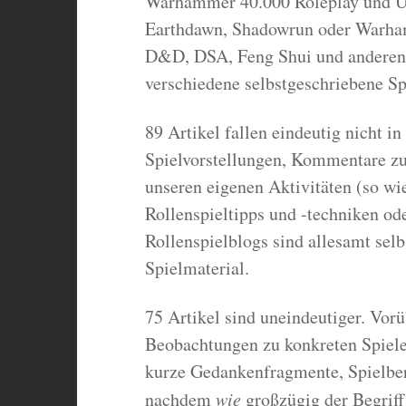
Warhammer 40.000 Roleplay und U
Earthdawn, Shadowrun oder Warham
D&D, DSA, Feng Shui und anderen. 
verschiedene selbstgeschriebene S
89 Artikel fallen eindeutig nicht i
Spielvorstellungen, Kommentare zu
unseren eigenen Aktivitäten (so wi
Rollenspieltipps und -techniken od
Rollenspielblogs sind allesamt sel
Spielmaterial.
75 Artikel sind uneindeutiger. Vo
Beobachtungen zu konkreten Spiele
kurze Gedankenfragmente, Spielber
nachdem
wie
großzügig der Begriff 