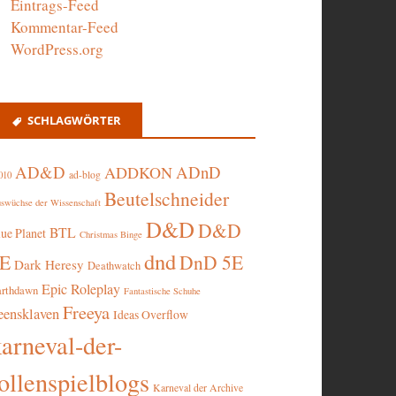
Eintrags-Feed
Kommentar-Feed
WordPress.org
SCHLAGWÖRTER
AD&D
ADnD
ADDKON
ad-blog
010
Beutelschneider
swüchse der Wissenschaft
D&D
D&D
BTL
lue Planet
Christmas Binge
dnd
5E
DnD 5E
Dark Heresy
Deathwatch
Epic Roleplay
arthdawn
Fantastische Schuhe
Freeya
eensklaven
Ideas Overflow
karneval-der-
ollenspielblogs
Karneval der Archive