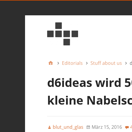
Editorials
Stuff about us
d
d6ideas wird 5
kleine Nabels
blut_und_glas
März 15, 2016