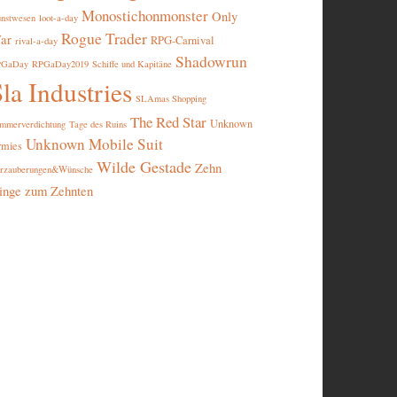
Monostichonmonster
Only
nstwesen
loot-a-day
Rogue Trader
ar
RPG-Carnival
rival-a-day
Shadowrun
PGaDay
RPGaDay2019
Schiffe und Kapitäne
la Industries
SLAmas Shopping
The Red Star
Unknown
mmerverdichtung
Tage des Ruins
Unknown Mobile Suit
rmies
Wilde Gestade
Zehn
rzauberungen&Wünsche
inge zum Zehnten