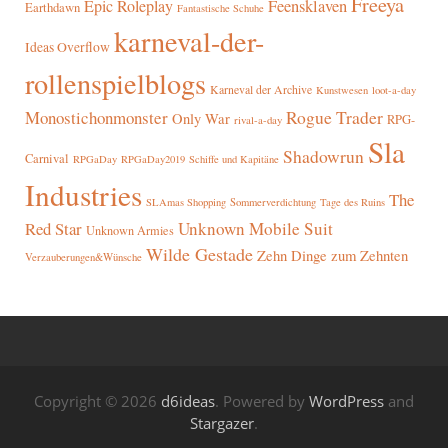
Freeya
Epic Roleplay
Feensklaven
Earthdawn
Fantastische Schuhe
karneval-der-
Ideas Overflow
rollenspielblogs
Karneval der Archive
Kunstwesen
loot-a-day
Rogue Trader
Monostichonmonster
Only War
RPG-
rival-a-day
Sla
Shadowrun
Carnival
RPGaDay
RPGaDay2019
Schiffe und Kapitäne
Industries
The
SLAmas Shopping
Sommerverdichtung
Tage des Ruins
Red Star
Unknown Mobile Suit
Unknown Armies
Wilde Gestade
Zehn Dinge zum Zehnten
Verzauberungen&Wünsche
Copyright © 2026
d6ideas
. Powered by
WordPress
and
Stargazer
.