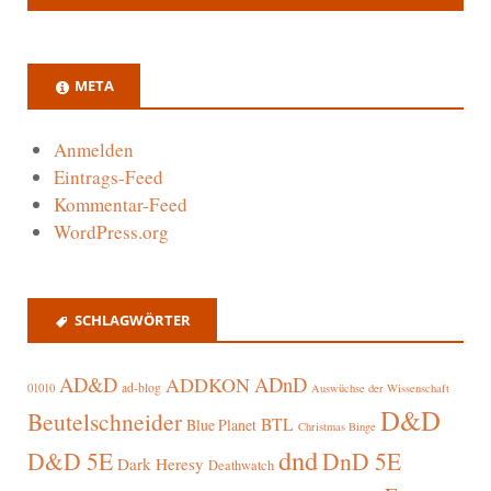
META
Anmelden
Eintrags-Feed
Kommentar-Feed
WordPress.org
SCHLAGWÖRTER
AD&D
ADnD
ADDKON
ad-blog
01010
Auswüchse der Wissenschaft
D&D
Beutelschneider
BTL
Blue Planet
Christmas Binge
dnd
D&D 5E
DnD 5E
Dark Heresy
Deathwatch