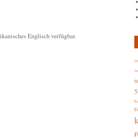
rikanisches Englisch verfügbar.
01
Au
B
E
F
r