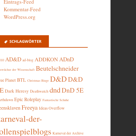
Eintrags-Feed
Kommentar-Feed
WordPress.org
SCHLAGWÖRTER
AD&D
ADnD
ADDKON
ad-blog
010
Beutelschneider
swüchse der Wissenschaft
D&D
D&D
BTL
lue Planet
Christmas Binge
dnd
5E
DnD 5E
Dark Heresy
Deathwatch
Epic Roleplay
arthdawn
Fantastische Schuhe
Freeya
eensklaven
Ideas Overflow
karneval-der-
ollenspielblogs
Karneval der Archive