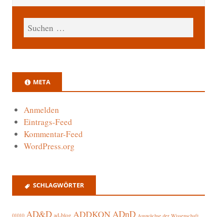
META
Anmelden
Eintrags-Feed
Kommentar-Feed
WordPress.org
SCHLAGWÖRTER
AD&D
ADnD
ADDKON
ad-blog
01010
Auswüchse der Wissenschaft