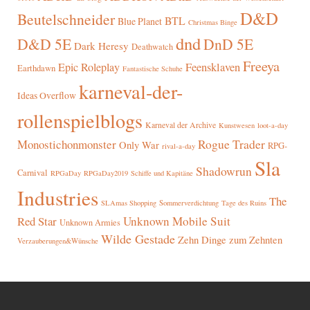
D&D
Beutelschneider
BTL
Blue Planet
Christmas Binge
dnd
D&D 5E
DnD 5E
Dark Heresy
Deathwatch
Freeya
Epic Roleplay
Feensklaven
Earthdawn
Fantastische Schuhe
karneval-der-
Ideas Overflow
rollenspielblogs
Karneval der Archive
Kunstwesen
loot-a-day
Rogue Trader
Monostichonmonster
Only War
RPG-
rival-a-day
Sla
Shadowrun
Carnival
RPGaDay
RPGaDay2019
Schiffe und Kapitäne
Industries
The
SLAmas Shopping
Sommerverdichtung
Tage des Ruins
Red Star
Unknown Mobile Suit
Unknown Armies
Wilde Gestade
Zehn Dinge zum Zehnten
Verzauberungen&Wünsche