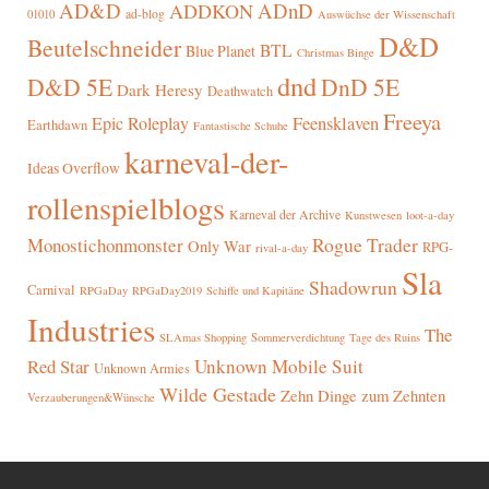
AD&D
ADnD
ADDKON
ad-blog
01010
Auswüchse der Wissenschaft
D&D
Beutelschneider
BTL
Blue Planet
Christmas Binge
dnd
D&D 5E
DnD 5E
Dark Heresy
Deathwatch
Freeya
Epic Roleplay
Feensklaven
Earthdawn
Fantastische Schuhe
karneval-der-
Ideas Overflow
rollenspielblogs
Karneval der Archive
Kunstwesen
loot-a-day
Rogue Trader
Monostichonmonster
Only War
RPG-
rival-a-day
Sla
Shadowrun
Carnival
RPGaDay
RPGaDay2019
Schiffe und Kapitäne
Industries
The
SLAmas Shopping
Sommerverdichtung
Tage des Ruins
Red Star
Unknown Mobile Suit
Unknown Armies
Wilde Gestade
Zehn Dinge zum Zehnten
Verzauberungen&Wünsche