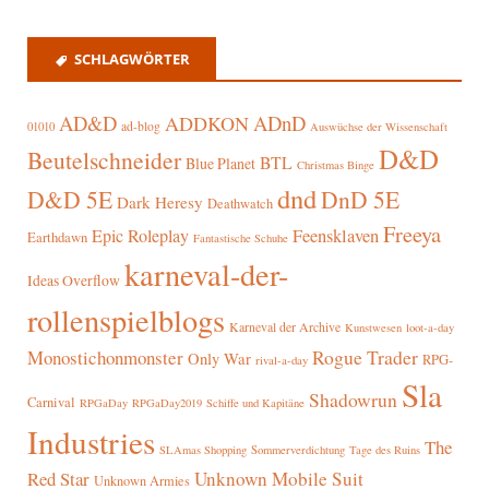
SCHLAGWÖRTER
AD&D
ADnD
ADDKON
ad-blog
01010
Auswüchse der Wissenschaft
D&D
Beutelschneider
BTL
Blue Planet
Christmas Binge
dnd
D&D 5E
DnD 5E
Dark Heresy
Deathwatch
Freeya
Epic Roleplay
Feensklaven
Earthdawn
Fantastische Schuhe
karneval-der-
Ideas Overflow
rollenspielblogs
Karneval der Archive
Kunstwesen
loot-a-day
Rogue Trader
Monostichonmonster
Only War
RPG-
rival-a-day
Sla
Shadowrun
Carnival
RPGaDay
RPGaDay2019
Schiffe und Kapitäne
Industries
The
SLAmas Shopping
Sommerverdichtung
Tage des Ruins
Red Star
Unknown Mobile Suit
Unknown Armies