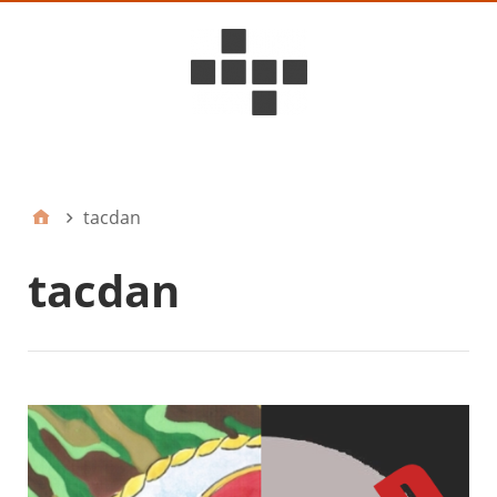
D6ideas Internal
tacdan
tacdan