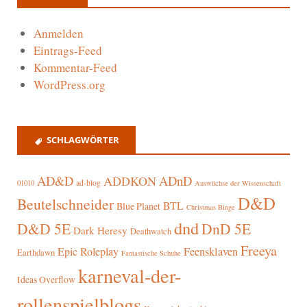
Anmelden
Eintrags-Feed
Kommentar-Feed
WordPress.org
SCHLAGWÖRTER
AD&D
ADnD
ADDKON
ad-blog
01010
Auswüchse der Wissenschaft
D&D
Beutelschneider
BTL
Blue Planet
Christmas Binge
dnd
D&D 5E
DnD 5E
Dark Heresy
Deathwatch
Freeya
Epic Roleplay
Feensklaven
Earthdawn
Fantastische Schuhe
karneval-der-
Ideas Overflow
rollenspielblogs