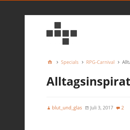
Specials
RPG-Carnival
All
Alltagsinspira
blut_und_glas
Juli 3, 2017
2