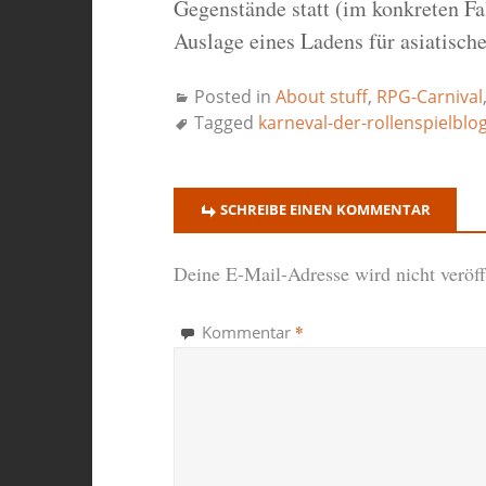
Gegenstände statt (im konkreten Fa
Auslage eines Ladens für asiatisch
Posted in
About stuff
,
RPG-Carnival
Tagged
karneval-der-rollenspielblo
SCHREIBE EINEN KOMMENTAR
Deine E-Mail-Adresse wird nicht veröffe
*
Kommentar