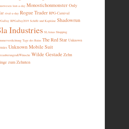
Monostichonmonster
Only
nstwesen
loot-a-day
Rogue Trader
ar
RPG-Carnival
rival-a-day
Shadowrun
PGaDay
RPGaDay2019
Schiffe und Kapitäne
la Industries
SLAmas Shopping
The Red Star
Unknown
mmerverdichtung
Tage des Ruins
Unknown Mobile Suit
rmies
Wilde Gestade
Zehn
rzauberungen&Wünsche
inge zum Zehnten