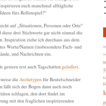
„Inspirieren euch manchmal alltägliche
Ideen fürs Rollenspiel?“
nicht auf „Situationen, Personen oder Orte“
 diese drei Stichworte gar nicht einmal die
en. Inspiration ziehe ich durchaus aus dem
erstes Worte/Namen (insbesondere Fach- und
01
nde, und Nachrichten ein.
Au
B
de gestern erst auch Tagschatten
geäußert
.
E
sweise die
Archetypen
für Beutelschneider
F
 läßt sich der Bogen dann auch noch
itäten schlagen, den dort findet im
ung mit den fraglichen inspirierenden
r