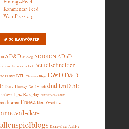
Eintrags-Feed
Kommentar-Feed
WordPress.org
SCHLAGWÖRTER
AD&D
ADnD
ADDKON
ad-blog
010
Beutelschneider
swüchse der Wissenschaft
D&D
D&D
BTL
lue Planet
Christmas Binge
dnd
5E
DnD 5E
Dark Heresy
Deathwatch
Epic Roleplay
arthdawn
Fantastische Schuhe
Freeya
eensklaven
Ideas Overflow
karneval-der-
ollenspielblogs
Karneval der Archive