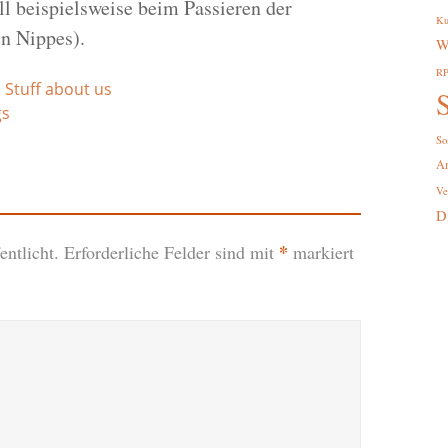
ll beispielsweise beim Passieren der
Ku
en Nippes).
W
R
,
Stuff about us
S
gs
So
A
Ve
D
*
ntlicht.
Erforderliche Felder sind mit
markiert