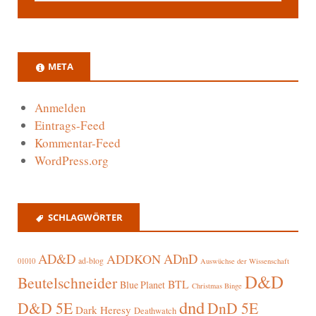
META
Anmelden
Eintrags-Feed
Kommentar-Feed
WordPress.org
SCHLAGWÖRTER
AD&D
ADnD
ADDKON
ad-blog
01010
Auswüchse der Wissenschaft
D&D
Beutelschneider
BTL
Blue Planet
Christmas Binge
dnd
D&D 5E
DnD 5E
Dark Heresy
Deathwatch