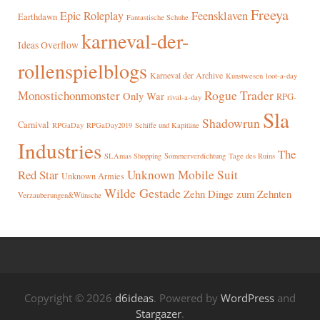
Freeya
Epic Roleplay
Feensklaven
Earthdawn
Fantastische Schuhe
karneval-der-
Ideas Overflow
rollenspielblogs
Karneval der Archive
Kunstwesen
loot-a-day
Rogue Trader
Monostichonmonster
Only War
RPG-
rival-a-day
Sla
Shadowrun
Carnival
RPGaDay
RPGaDay2019
Schiffe und Kapitäne
Industries
The
SLAmas Shopping
Sommerverdichtung
Tage des Ruins
Red Star
Unknown Mobile Suit
Unknown Armies
Wilde Gestade
Zehn Dinge zum Zehnten
Verzauberungen&Wünsche
Copyright © 2026
d6ideas
. Powered by
WordPress
and
Stargazer
.