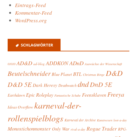
Eintrags-Feed
Kommentar-Feed
WordPress.org
SCHLAGWÖRTER
AD&D
ADnD
ADDKON
ad-blog
01010
Auswüchse der Wissenschaft
D&D
Beutelschneider
BTL
Blue Planet
Christmas Binge
dnd
D&D 5E
DnD 5E
Dark Heresy
Deathwatch
Freeya
Feensklaven
Epic Roleplay
Earthdawn
Fantastische Schuhe
karneval-der-
Ideas Overflow
rollenspielblogs
Karneval der Archive
loot-a-day
Kunstwesen
Rogue Trader
Monostichonmonster
Only War
RPG-
rival-a-day