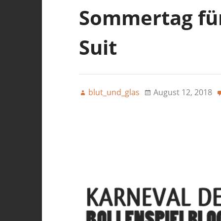
Sommertag fü
Suit
blut_und_glas
August 12, 2018