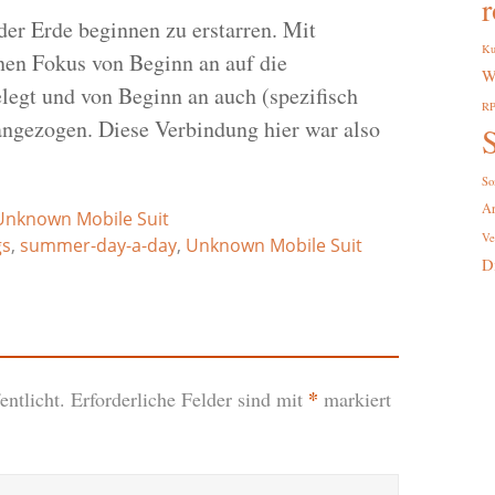
r
er Erde beginnen zu erstarren. Mit
Ku
en Fokus von Beginn an auf die
W
egt und von Beginn an auch (spezifisch
R
angezogen. Diese Verbindung hier war also
S
So
A
Unknown Mobile Suit
Ve
gs
,
summer-day-a-day
,
Unknown Mobile Suit
D
*
ntlicht.
Erforderliche Felder sind mit
markiert