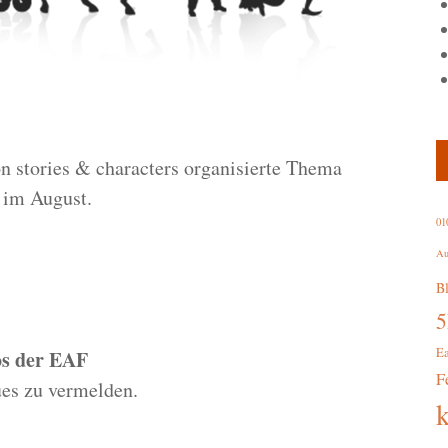
on stories & characters organisierte Thema
 im August.
01
Au
B
E
s der EAF
F
ues zu vermelden.