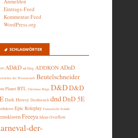
Anmelden
Eintrags-Feed
Kommentar-Feed
WordPress.org
SCHLAGWÖRTER
AD&D
ADnD
ADDKON
ad-blog
010
Beutelschneider
swüchse der Wissenschaft
D&D
D&D
BTL
lue Planet
Christmas Binge
dnd
5E
DnD 5E
Dark Heresy
Deathwatch
Epic Roleplay
arthdawn
Fantastische Schuhe
Freeya
eensklaven
Ideas Overflow
karneval-der-