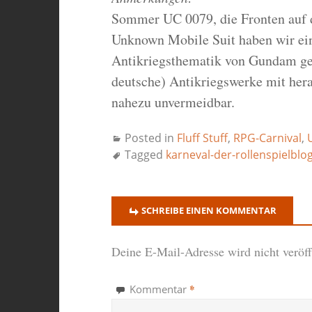
Sommer UC 0079, die Fronten auf d
Unknown Mobile Suit haben wir ein
Antikriegsthematik von Gundam gel
deutsche) Antikriegswerke mit her
nahezu unvermeidbar.
Posted in
Fluff Stuff
,
RPG-Carnival
,
Tagged
karneval-der-rollenspielblo
SCHREIBE EINEN KOMMENTAR
Deine E-Mail-Adresse wird nicht veröffe
*
Kommentar