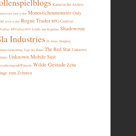
ollenspielblogs
Karneval der Archive
Monostichonmonster
Only
nstwesen
loot-a-day
Rogue Trader
ar
RPG-Carnival
rival-a-day
Shadowrun
PGaDay
RPGaDay2019
Schiffe und Kapitäne
la Industries
SLAmas Shopping
The Red Star
Unknown
mmerverdichtung
Tage des Ruins
Unknown Mobile Suit
rmies
Wilde Gestade
Zehn
rzauberungen&Wünsche
inge zum Zehnten