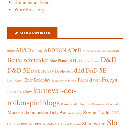
Kommentar-Feed
WordPress.org
SCHLAGWÖRTER
AD&D
ADnD
ADDKON
ad-blog
01010
Auswüchse der Wissenschaft
D&D
Beutelschneider
BTL
Blue Planet
Christmas Binge
dnd
D&D 5E
DnD 5E
Dark Heresy
Deathwatch
Freeya
Epic Roleplay
Feensklaven
Earthdawn
Fantastische Schuhe
karneval-der-
Ideas Overflow
rollenspielblogs
Karneval der Archive
Kunstwesen
loot-a-day
Rogue Trader
Monostichonmonster
Only War
RPG-
rival-a-day
Sla
Shadowrun
Carnival
RPGaDay
RPGaDay2019
Schiffe und Kapitäne