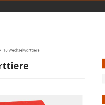
10 Wechselworttiere
ttiere
0