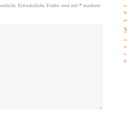
*
ntlicht.
Erforderliche Felder sind mit
markiert
Ku
W
R
S
So
A
Ve
D