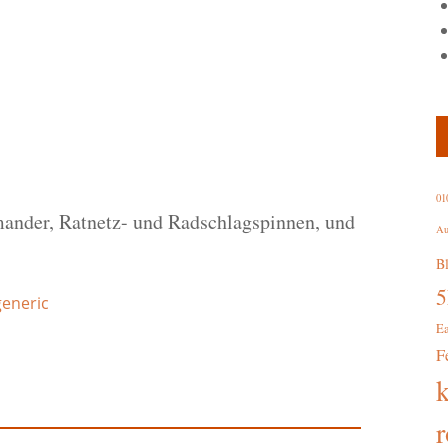
01
ander, Ratnetz- und Radschlagspinnen, und
Au
B
generic
E
F
r