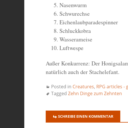
Nasenwurm
Schwurechse
Eichenlaubparadespinner
Schluckkobra
Wasserameise
Luftwespe
Außer Konkurrenz: Der Honigsalam
natürlich auch der Stachelefant.
Posted in
Creatures
,
RPG articles - 
Tagged
Zehn Dinge zum Zehnten
SCHREIBE EINEN KOMMENTAR