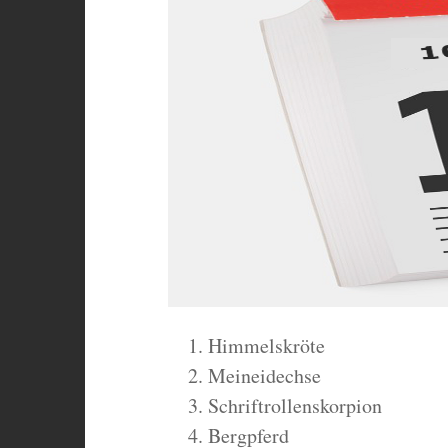
Himmelskröte
Meineidechse
Schriftrollenskorpion
Bergpferd