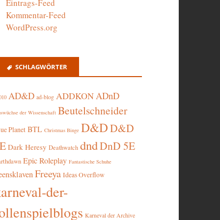
Eintrags-Feed
Kommentar-Feed
WordPress.org
SCHLAGWÖRTER
AD&D
ADnD
ADDKON
ad-blog
010
Beutelschneider
swüchse der Wissenschaft
D&D
D&D
BTL
lue Planet
Christmas Binge
dnd
5E
DnD 5E
Dark Heresy
Deathwatch
Epic Roleplay
arthdawn
Fantastische Schuhe
Freeya
eensklaven
Ideas Overflow
karneval-der-
ollenspielblogs
Karneval der Archive