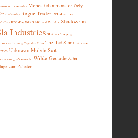
Monostichonmonster
Only
nstwesen
loot-a-day
Rogue Trader
ar
RPG-Carnival
rival-a-day
Shadowrun
PGaDay
RPGaDay2019
Schiffe und Kapitäne
la Industries
SLAmas Shopping
The Red Star
Unknown
mmerverdichtung
Tage des Ruins
Unknown Mobile Suit
rmies
Wilde Gestade
Zehn
rzauberungen&Wünsche
inge zum Zehnten