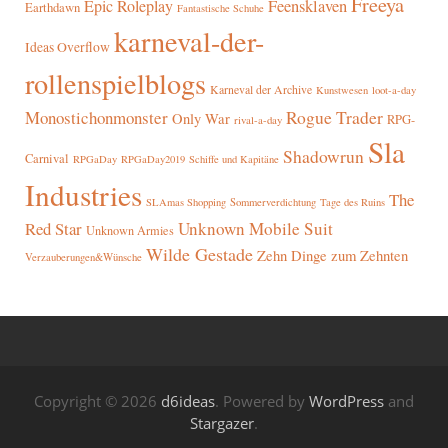
Freeya
Epic Roleplay
Feensklaven
Earthdawn
Fantastische Schuhe
karneval-der-
Ideas Overflow
rollenspielblogs
Karneval der Archive
Kunstwesen
loot-a-day
Rogue Trader
Monostichonmonster
Only War
RPG-
rival-a-day
Sla
Shadowrun
Carnival
RPGaDay
RPGaDay2019
Schiffe und Kapitäne
Industries
The
SLAmas Shopping
Sommerverdichtung
Tage des Ruins
Red Star
Unknown Mobile Suit
Unknown Armies
Wilde Gestade
Zehn Dinge zum Zehnten
Verzauberungen&Wünsche
Copyright © 2026
d6ideas
. Powered by
WordPress
and
Stargazer
.