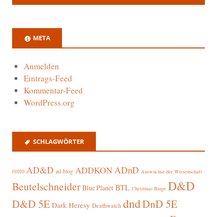
META
Anmelden
Eintrags-Feed
Kommentar-Feed
WordPress.org
SCHLAGWÖRTER
AD&D
ADnD
ADDKON
ad-blog
01010
Auswüchse der Wissenschaft
D&D
Beutelschneider
BTL
Blue Planet
Christmas Binge
dnd
D&D 5E
DnD 5E
Dark Heresy
Deathwatch