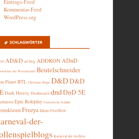
Eintrags-Feed
Kommentar-Feed
WordPress.org
SCHLAGWÖRTER
AD&D
ADnD
ADDKON
ad-blog
010
Beutelschneider
swüchse der Wissenschaft
D&D
D&D
BTL
lue Planet
Christmas Binge
dnd
5E
DnD 5E
Dark Heresy
Deathwatch
Epic Roleplay
arthdawn
Fantastische Schuhe
Freeya
eensklaven
Ideas Overflow
karneval-der-
ollenspielblogs
Karneval der Archive