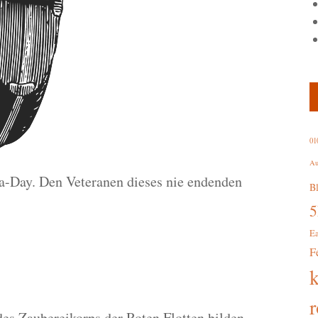
01
Au
-a-Day. Den Veteranen dieses nie endenden
B
E
F
r
es Zaubereikorps der Roten Flotten bilden