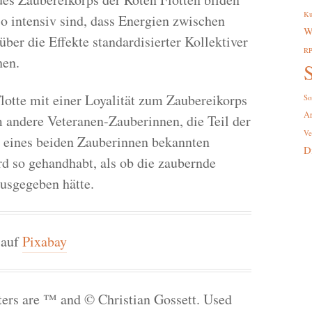
Ku
o intensiv sind, dass Energien zwischen
W
über die Effekte standardisierter Kollektiver
R
hen.
S
otte mit einer Loyalität zum Zaubereikorps
So
A
 andere Veteranen-Zauberinnen, die Teil der
Ve
z eines beiden Zauberinnen bekannten
D
rd so gehandhabt, als ob die zaubernde
usgegeben hätte.
auf
Pixabay
cters are ™ and © Christian Gossett. Used