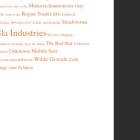
Monostichonmonster
Only
nstwesen
loot-a-day
Rogue Trader
ar
RPG-Carnival
rival-a-day
Shadowrun
PGaDay
RPGaDay2019
Schiffe und Kapitäne
la Industries
SLAmas Shopping
The Red Star
Unknown
mmerverdichtung
Tage des Ruins
Unknown Mobile Suit
rmies
Wilde Gestade
Zehn
rzauberungen&Wünsche
inge zum Zehnten