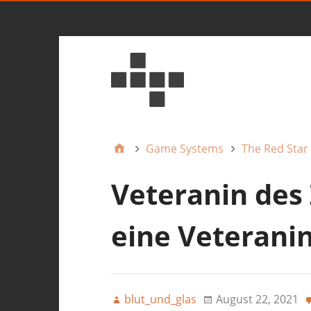
Game Systems
The Red Star
Veteranin des
eine Veteranin
blut_und_glas
August 22, 2021