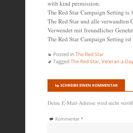
with kind permission.
The Red Star Campaign Setting is 
The Red Star und alle verwandten 
Verwendet mit freundlicher Geneh
The Red Star Campaign Setting ist
Posted in
The Red Star
Tagged
The Red Star
,
Veteran-a-Da
SCHREIBE EINEN KOMMENTAR
Deine E-Mail-Adresse wird nicht veröffe
*
Kommentar