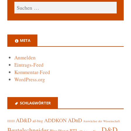
META
Anmelden
Eintrags-Feed
Kommentar-Feed
WordPress.org
SCHLAGWÖRTER
AD&D
ADnD
ADDKON
ad-blog
01010
Auswüchse der Wissenschaft
D&D
Beutelschneider
BTL
Blue Planet