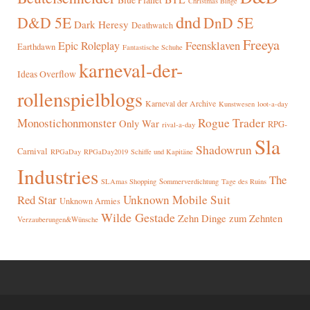
Christmas Binge
dnd
D&D 5E
DnD 5E
Dark Heresy
Deathwatch
Freeya
Epic Roleplay
Feensklaven
Earthdawn
Fantastische Schuhe
karneval-der-
Ideas Overflow
rollenspielblogs
Karneval der Archive
Kunstwesen
loot-a-day
Rogue Trader
Monostichonmonster
Only War
RPG-
rival-a-day
Sla
Shadowrun
Carnival
RPGaDay
RPGaDay2019
Schiffe und Kapitäne
Industries
The
SLAmas Shopping
Sommerverdichtung
Tage des Ruins
Red Star
Unknown Mobile Suit
Unknown Armies
Wilde Gestade
Zehn Dinge zum Zehnten
Verzauberungen&Wünsche