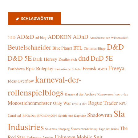
SCHLAGWÖRTER
AD&D
ADnD
ADDKON
ad-blog
01010
Auswüchse der Wissenschaft
D&D
Beutelschneider
BTL
Blue Planet
Christmas Binge
dnd
D&D 5E
DnD 5E
Dark Heresy
Deathwatch
Freeya
Epic Roleplay
Feensklaven
Earthdawn
Fantastische Schuhe
karneval-der-
Ideas Overflow
rollenspielblogs
Karneval der Archive
Kunstwesen
loot-a-day
Rogue Trader
Monostichonmonster
Only War
RPG-
rival-a-day
Sla
Shadowrun
Carnival
RPGaDay
RPGaDay2019
Schiffe und Kapitäne
Industries
The
SLAmas Shopping
Sommerverdichtung
Tage des Ruins
Red Star
Unknown Mobile Suit
Unknown Armies