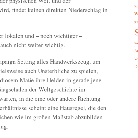
der physischen Welt und der
Ku
rd, findet keinen direkten Niederschlag in
W
R
S
er lokalen und – noch wichtiger –
 auch nicht weiter wichtig.
So
A
Ve
ampaign Setting alles Handwerkszeug, um
D
ielsweise auch Unsterbliche zu spielen,
ndiosem Maße ihre Helden in gerade jene
Waagschalen der Weltgeschichte im
warten, in die eine oder andere Richtung
rhältnisse scheint eine Hausregel, die den
nlichen wie im großen Maßstab abzubilden
ung.