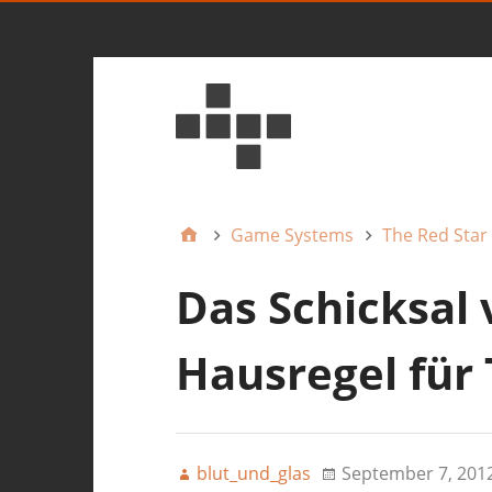
Game Systems
The Red Star
Das Schicksal 
Hausregel für 
blut_und_glas
September 7, 201