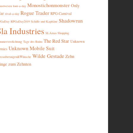
Monostichonmonster
Only
nstwesen
loot-a-day
Rogue Trader
ar
RPG-Carnival
rival-a-day
Shadowrun
PGaDay
RPGaDay2019
Schiffe und Kapitäne
la Industries
SLAmas Shopping
The Red Star
Unknown
mmerverdichtung
Tage des Ruins
Unknown Mobile Suit
rmies
Wilde Gestade
Zehn
rzauberungen&Wünsche
inge zum Zehnten