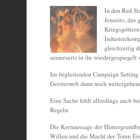
In den Red St
Jenseits, das
Kriegsgöttern
Industriekomp
gleichzeitig 
seinerseits in ihr wiedergespiegelt 
Im begleitenden Campaign Setting
Geisterwelt dann noch weitergehen
Eine Sache fehlt allerdings auch be
Regeln.
Die Kernaussage der Hintergrundbes
Willen und die Macht der Toten Ein