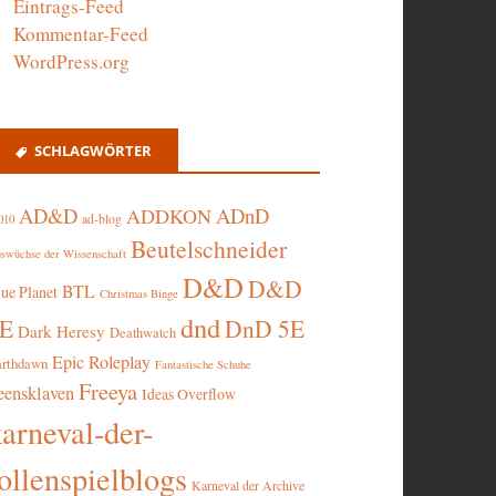
Eintrags-Feed
Kommentar-Feed
WordPress.org
SCHLAGWÖRTER
AD&D
ADnD
ADDKON
ad-blog
010
Beutelschneider
swüchse der Wissenschaft
D&D
D&D
BTL
lue Planet
Christmas Binge
dnd
5E
DnD 5E
Dark Heresy
Deathwatch
Epic Roleplay
arthdawn
Fantastische Schuhe
Freeya
eensklaven
Ideas Overflow
karneval-der-
ollenspielblogs
Karneval der Archive