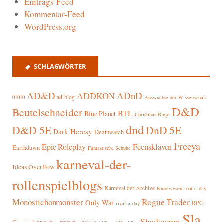
Eintrags-Feed
Kommentar-Feed
WordPress.org
SCHLAGWÖRTER
AD&D
ADnD
ADDKON
ad-blog
01010
Auswüchse der Wissenschaft
D&D
Beutelschneider
BTL
Blue Planet
Christmas Binge
dnd
D&D 5E
DnD 5E
Dark Heresy
Deathwatch
Freeya
Epic Roleplay
Feensklaven
Earthdawn
Fantastische Schuhe
karneval-der-
Ideas Overflow
rollenspielblogs
Karneval der Archive
Kunstwesen
loot-a-day
Rogue Trader
Monostichonmonster
Only War
RPG-
rival-a-day
Sla
Shadowrun