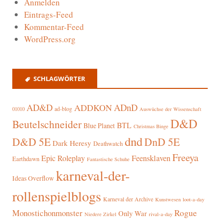
Anmelden
Eintrags-Feed
Kommentar-Feed
WordPress.org
SCHLAGWÖRTER
AD&D
ADnD
ADDKON
ad-blog
01010
Auswüchse der Wissenschaft
D&D
Beutelschneider
BTL
Blue Planet
Christmas Binge
dnd
D&D 5E
DnD 5E
Dark Heresy
Deathwatch
Freeya
Epic Roleplay
Feensklaven
Earthdawn
Fantastische Schuhe
karneval-der-
Ideas Overflow
rollenspielblogs
Karneval der Archive
Kunstwesen
loot-a-day
Rogue
Monostichonmonster
Only War
rival-a-day
Niedere Zirkel