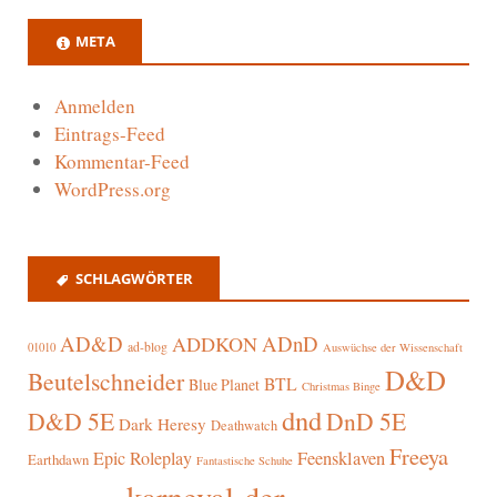
META
Anmelden
Eintrags-Feed
Kommentar-Feed
WordPress.org
SCHLAGWÖRTER
AD&D
ADnD
ADDKON
ad-blog
01010
Auswüchse der Wissenschaft
D&D
Beutelschneider
BTL
Blue Planet
Christmas Binge
dnd
D&D 5E
DnD 5E
Dark Heresy
Deathwatch
Freeya
Epic Roleplay
Feensklaven
Earthdawn
Fantastische Schuhe