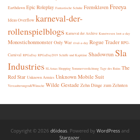
Freeya
Epic Roleplay
Feensklaven
Earthdawn
Fantastische Schuhe
karneval-der-
Ideas Overflow
rollenspielblogs
Karneval der Archive
Kunstwesen
loot-a-day
Rogue Trader
Monostichonmonster
Only War
RPG-
rival-a-day
Sla
Shadowrun
Carnival
RPGaDay
RPGaDay2019
Schiffe und Kapitäne
Industries
The
SLAmas Shopping
Sommerverdichtung
Tage des Ruins
Red Star
Unknown Mobile Suit
Unknown Armies
Wilde Gestade
Zehn Dinge zum Zehnten
Verzauberungen&Wünsche
Copyright © 2026
d6ideas
. Powered by
WordPress
and
Stargazer
.