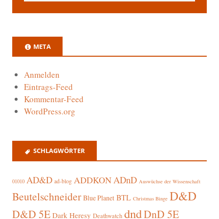
META
Anmelden
Eintrags-Feed
Kommentar-Feed
WordPress.org
SCHLAGWÖRTER
AD&D
ADnD
ADDKON
ad-blog
01010
Auswüchse der Wissenschaft
D&D
Beutelschneider
BTL
Blue Planet
Christmas Binge
dnd
D&D 5E
DnD 5E
Dark Heresy
Deathwatch