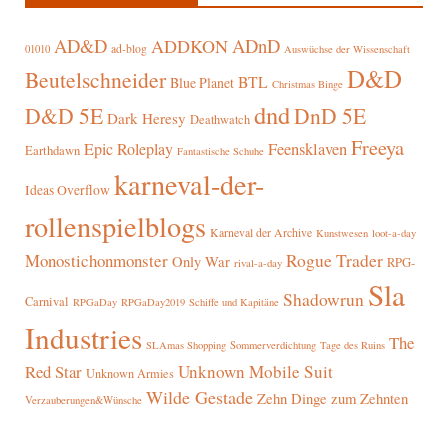
AD&D
ADnD
ADDKON
ad-blog
01010
Auswüchse der Wissenschaft
D&D
Beutelschneider
BTL
Blue Planet
Christmas Binge
dnd
D&D 5E
DnD 5E
Dark Heresy
Deathwatch
Freeya
Epic Roleplay
Feensklaven
Earthdawn
Fantastische Schuhe
karneval-der-
Ideas Overflow
rollenspielblogs
Karneval der Archive
Kunstwesen
loot-a-day
Rogue Trader
Monostichonmonster
Only War
RPG-
rival-a-day
Sla
Shadowrun
Carnival
RPGaDay
RPGaDay2019
Schiffe und Kapitäne
Industries
The
SLAmas Shopping
Sommerverdichtung
Tage des Ruins
Red Star
Unknown Mobile Suit
Unknown Armies
Wilde Gestade
Zehn Dinge zum Zehnten
Verzauberungen&Wünsche