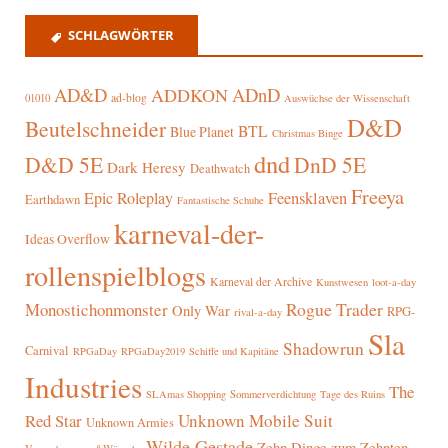
SCHLAGWÖRTER
AD&D
ADnD
ADDKON
ad-blog
01010
Auswüchse der Wissenschaft
D&D
Beutelschneider
BTL
Blue Planet
Christmas Binge
dnd
D&D 5E
DnD 5E
Dark Heresy
Deathwatch
Freeya
Epic Roleplay
Feensklaven
Earthdawn
Fantastische Schuhe
karneval-der-
Ideas Overflow
rollenspielblogs
Karneval der Archive
Kunstwesen
loot-a-day
Rogue Trader
Monostichonmonster
Only War
RPG-
rival-a-day
Sla
Shadowrun
Carnival
RPGaDay
RPGaDay2019
Schiffe und Kapitäne
Industries
The
SLAmas Shopping
Sommerverdichtung
Tage des Ruins
Red Star
Unknown Mobile Suit
Unknown Armies
Wilde Gestade
Zehn Dinge zum Zehnten