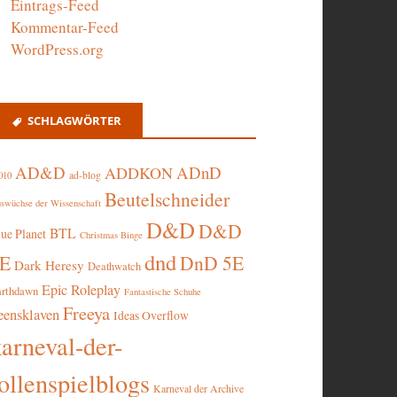
Eintrags-Feed
Kommentar-Feed
WordPress.org
SCHLAGWÖRTER
AD&D
ADnD
ADDKON
ad-blog
010
Beutelschneider
swüchse der Wissenschaft
D&D
D&D
BTL
lue Planet
Christmas Binge
dnd
5E
DnD 5E
Dark Heresy
Deathwatch
Epic Roleplay
arthdawn
Fantastische Schuhe
Freeya
eensklaven
Ideas Overflow
karneval-der-
ollenspielblogs
Karneval der Archive