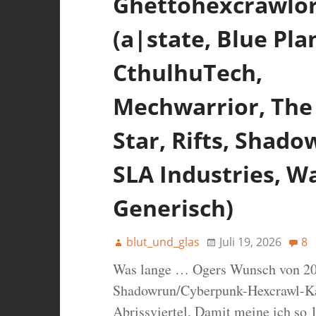
Ghettohexcrawlo
(a|state, Blue Pla
CthulhuTech,
Mechwarrior, The
Star, Rifts, Shado
SLA Industries, 
Generisch)
blut_und_glas
Juli 19, 2026
8
Was lange … Ogers Wunsch von 201
Shadowrun/Cyberpunk-Hexcrawl-Ka
Abrissviertel. Damit meine ich so 