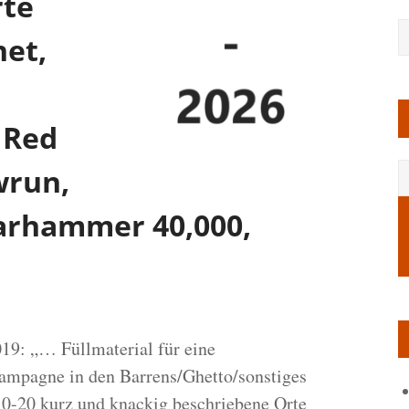
rte
net,
 Red
wrun,
Warhammer 40,000,
9: „… Füllmaterial für eine
mpagne in den Barrens/Ghetto/sonstiges
10-20 kurz und knackig beschriebene Orte