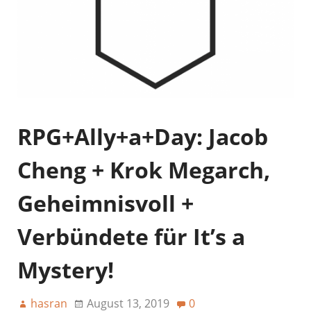
RPG+Ally+a+Day: Jacob
Cheng + Krok Megarch,
Geheimnisvoll +
Verbündete für It’s a
Mystery!
hasran
August 13, 2019
0