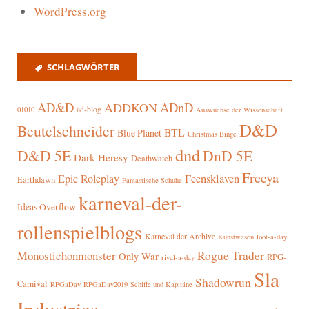
WordPress.org
SCHLAGWÖRTER
AD&D
ADnD
ADDKON
ad-blog
01010
Auswüchse der Wissenschaft
D&D
Beutelschneider
BTL
Blue Planet
Christmas Binge
dnd
D&D 5E
DnD 5E
Dark Heresy
Deathwatch
Freeya
Epic Roleplay
Feensklaven
Earthdawn
Fantastische Schuhe
karneval-der-
Ideas Overflow
rollenspielblogs
Karneval der Archive
Kunstwesen
loot-a-day
Rogue Trader
Monostichonmonster
Only War
RPG-
rival-a-day
Sla
Shadowrun
Carnival
RPGaDay
RPGaDay2019
Schiffe und Kapitäne
Industries