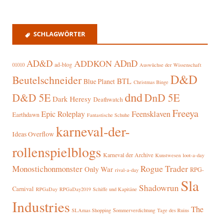
SCHLAGWÖRTER
AD&D
ADnD
ADDKON
ad-blog
01010
Auswüchse der Wissenschaft
D&D
Beutelschneider
BTL
Blue Planet
Christmas Binge
dnd
D&D 5E
DnD 5E
Dark Heresy
Deathwatch
Freeya
Epic Roleplay
Feensklaven
Earthdawn
Fantastische Schuhe
karneval-der-
Ideas Overflow
rollenspielblogs
Karneval der Archive
Kunstwesen
loot-a-day
Rogue Trader
Monostichonmonster
Only War
RPG-
rival-a-day
Sla
Shadowrun
Carnival
RPGaDay
RPGaDay2019
Schiffe und Kapitäne
Industries
The
SLAmas Shopping
Sommerverdichtung
Tage des Ruins