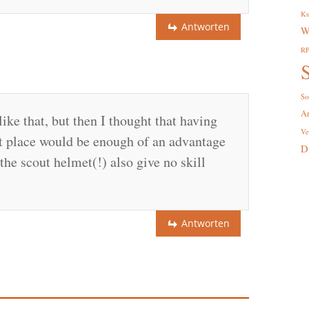
Ku
Antworten
W
R
S
So
A
ike that, but then I thought that having
Ve
rst place would be enough of an advantage
D
 the scout helmet(!) also give no skill
Antworten