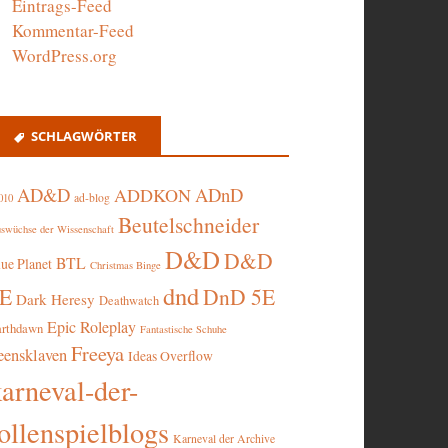
Eintrags-Feed
Kommentar-Feed
WordPress.org
SCHLAGWÖRTER
AD&D
ADnD
ADDKON
ad-blog
010
Beutelschneider
swüchse der Wissenschaft
D&D
D&D
BTL
lue Planet
Christmas Binge
dnd
5E
DnD 5E
Dark Heresy
Deathwatch
Epic Roleplay
arthdawn
Fantastische Schuhe
Freeya
eensklaven
Ideas Overflow
karneval-der-
ollenspielblogs
Karneval der Archive