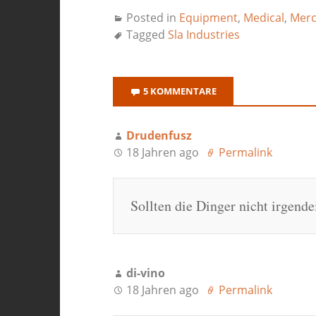
Posted in
Equipment
,
Medical
,
Merc
Tagged
Sla Industries
5 KOMMENTARE
Drudenfusz
18 Jahren ago
Permalink
Sollten die Dinger nicht irgend
di-vino
18 Jahren ago
Permalink