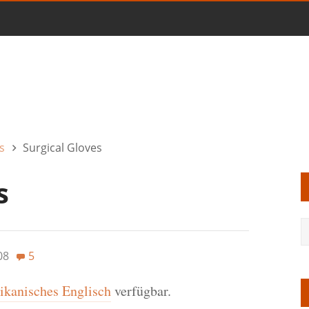
s
Surgical Gloves
s
08
5
kanisches Englisch
verfügbar.