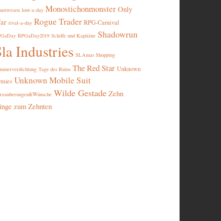
Monostichonmonster
Only
nstwesen
loot-a-day
Rogue Trader
ar
RPG-Carnival
rival-a-day
Shadowrun
PGaDay
RPGaDay2019
Schiffe und Kapitäne
la Industries
SLAmas Shopping
The Red Star
Unknown
mmerverdichtung
Tage des Ruins
Unknown Mobile Suit
rmies
Wilde Gestade
Zehn
rzauberungen&Wünsche
inge zum Zehnten