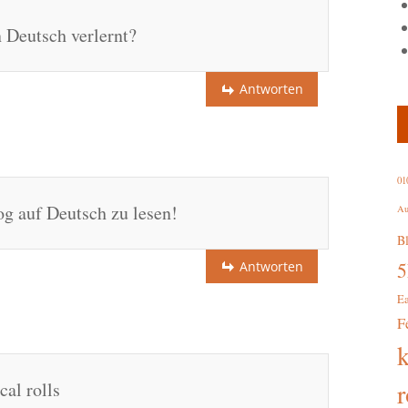
 Deutsch verlernt?
Antworten
01
g auf Deutsch zu lesen!
Au
B
Antworten
E
F
r
al rolls