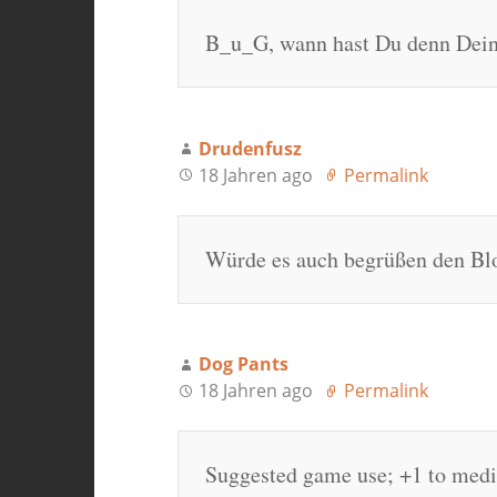
B_u_G, wann hast Du denn Dein
Drudenfusz
18 Jahren ago
Permalink
Würde es auch begrüßen den Blo
Dog Pants
18 Jahren ago
Permalink
Suggested game use; +1 to medic