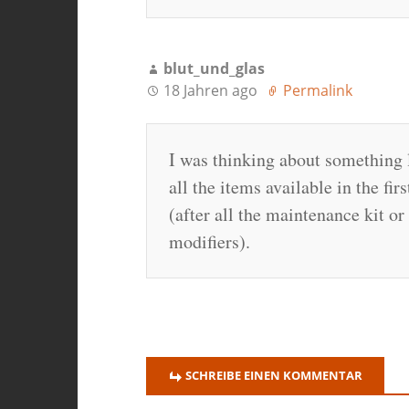
blut_und_glas
18 Jahren ago
Permalink
I was thinking about something l
all the items available in the fi
(after all the maintenance kit or
modifiers).
SCHREIBE EINEN KOMMENTAR