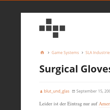
Game Systems
SLA Industrie
Surgical Glove
blut_und_glas
September 15, 20
Leider ist der Eintrag nur auf
Ameri