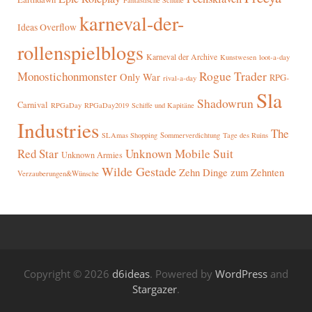
Fantastische Schuhe
karneval-der-
Ideas Overflow
rollenspielblogs
Karneval der Archive
Kunstwesen
loot-a-day
Rogue Trader
Monostichonmonster
Only War
RPG-
rival-a-day
Sla
Shadowrun
Carnival
RPGaDay
RPGaDay2019
Schiffe und Kapitäne
Industries
The
SLAmas Shopping
Sommerverdichtung
Tage des Ruins
Red Star
Unknown Mobile Suit
Unknown Armies
Wilde Gestade
Zehn Dinge zum Zehnten
Verzauberungen&Wünsche
Copyright © 2026
d6ideas
. Powered by
WordPress
and
Stargazer
.