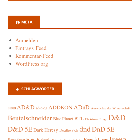
META
Anmelden
Eintrags-Feed
Kommentar-Feed
WordPress.org
SCHLAGWÖRTER
AD&D
ADnD
ADDKON
ad-blog
01010
Auswüchse der Wissenschaft
D&D
Beutelschneider
BTL
Blue Planet
Christmas Binge
dnd
D&D 5E
DnD 5E
Dark Heresy
Deathwatch
Freeya
Epic Roleplay
Feensklaven
Earthdawn