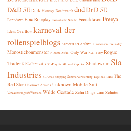
Christmas Binge
dnd
D&D 5E
DnD 5E
Dark Heresy
Deathwatch
Freeya
Epic Roleplay
Feensklaven
Earthdawn
Fantastische Schuhe
karneval-der-
Ideas Overflow
rollenspielblogs
Karneval der Archive
Kunstwesen
loot-a-day
Rogue
Monostichonmonster
Only War
rival-a-day
Niedere Zirkel
Sla
Trader
Shadowrun
RPG-Carnival
RPGaDay
Schiffe und Kapitäne
Industries
The
SLAmas Shopping
Sommerverdichtung
Tage des Ruins
Red Star
Unknown Mobile Suit
Unknown Armies
Wilde Gestade
Zehn Dinge zum Zehnten
Verzauberungen&Wünsche