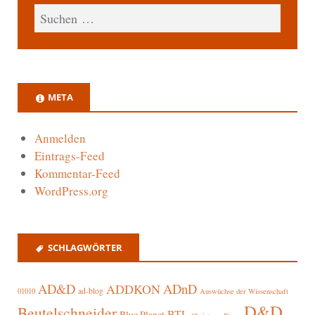
META
Anmelden
Eintrags-Feed
Kommentar-Feed
WordPress.org
SCHLAGWÖRTER
AD&D
ADnD
ADDKON
ad-blog
01010
Auswüchse der Wissenschaft
D&D
Beutelschneider
BTL
Blue Planet