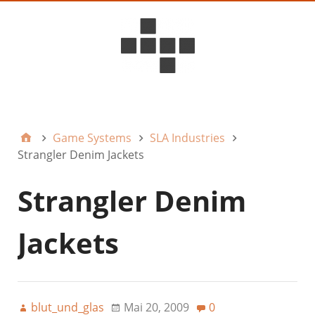
D6ideas Internal
Game Systems
SLA Industries
Strangler Denim Jackets
Strangler Denim
Jackets
blut_und_glas
Mai 20, 2009
0