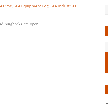
rearms
,
SLA Equipment Log
,
SLA Industries
d pingbacks are open.