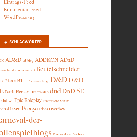
Eintrags-Feed
Kommentar-Feed
WordPress.org
SCHLAGWÖRTER
AD&D
ADnD
ADDKON
ad-blog
010
Beutelschneider
swüchse der Wissenschaft
D&D
D&D
BTL
lue Planet
Christmas Binge
dnd
5E
DnD 5E
Dark Heresy
Deathwatch
Epic Roleplay
arthdawn
Fantastische Schuhe
Freeya
eensklaven
Ideas Overflow
karneval-der-
ollenspielblogs
Karneval der Archive