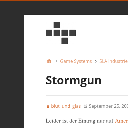
Game Systems
SLA Industrie
Stormgun
blut_und_glas
September 25, 20
Leider ist der Eintrag nur auf
Ameri