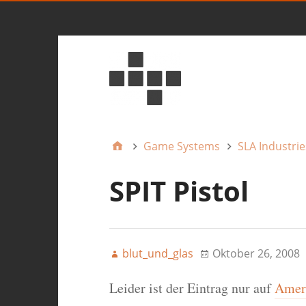
Game Systems
SLA Industrie
SPIT Pistol
blut_und_glas
Oktober 26, 2008
Leider ist der Eintrag nur auf
Ameri