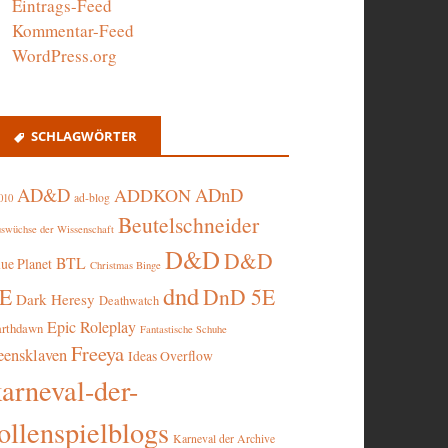
Eintrags-Feed
Kommentar-Feed
WordPress.org
SCHLAGWÖRTER
AD&D
ADnD
ADDKON
ad-blog
010
Beutelschneider
swüchse der Wissenschaft
D&D
D&D
BTL
lue Planet
Christmas Binge
dnd
5E
DnD 5E
Dark Heresy
Deathwatch
Epic Roleplay
arthdawn
Fantastische Schuhe
Freeya
eensklaven
Ideas Overflow
karneval-der-
ollenspielblogs
Karneval der Archive