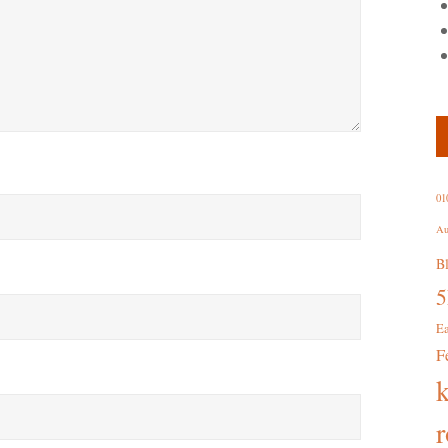
01
Au
B
E
F
r