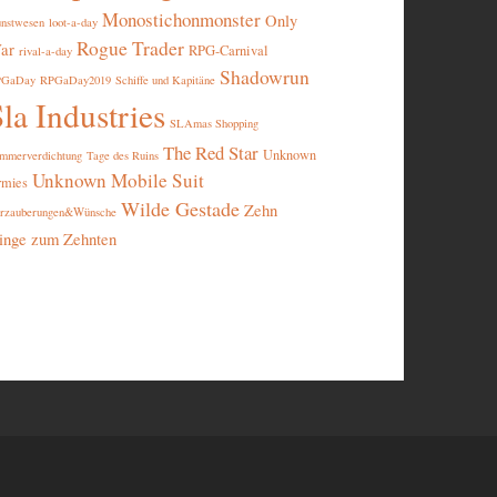
Monostichonmonster
Only
nstwesen
loot-a-day
Rogue Trader
ar
RPG-Carnival
rival-a-day
Shadowrun
PGaDay
RPGaDay2019
Schiffe und Kapitäne
la Industries
SLAmas Shopping
The Red Star
Unknown
mmerverdichtung
Tage des Ruins
Unknown Mobile Suit
rmies
Wilde Gestade
Zehn
rzauberungen&Wünsche
inge zum Zehnten