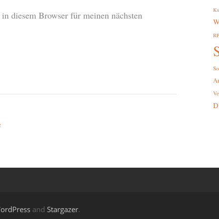
Ku
in diesem Browser für meinen nächsten
W
R
S
So
A
Ve
D
e
ordPress
and
Stargazer
.