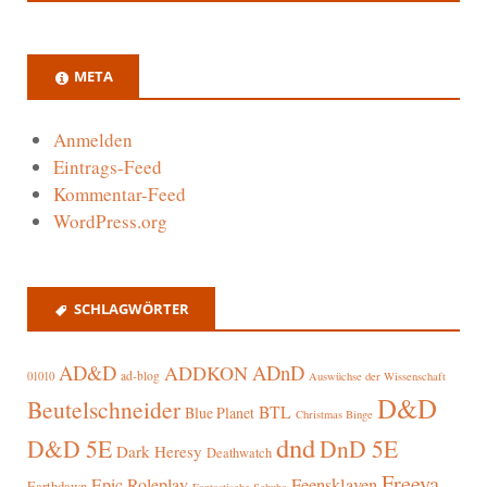
META
Anmelden
Eintrags-Feed
Kommentar-Feed
WordPress.org
SCHLAGWÖRTER
AD&D
ADnD
ADDKON
ad-blog
01010
Auswüchse der Wissenschaft
D&D
Beutelschneider
BTL
Blue Planet
Christmas Binge
dnd
D&D 5E
DnD 5E
Dark Heresy
Deathwatch
Freeya
Epic Roleplay
Feensklaven
Earthdawn