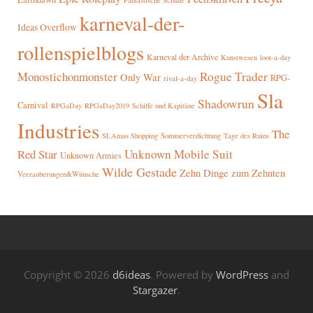
Fantastische Schuhe
karneval-der-
Ideas Overflow
rollenspielblogs
Karneval der Archive
Kunstwesen
loot-a-day
Rogue Trader
Monostichonmonster
Only War
RPG-
rival-a-day
Sla
Shadowrun
Carnival
RPGaDay
RPGaDay2019
Schiffe und Kapitäne
Industries
The
SLAmas Shopping
Sommerverdichtung
Tage des Ruins
Red Star
Unknown Mobile Suit
Unknown Armies
Wilde Gestade
Zehn Dinge zum Zehnten
Verzauberungen&Wünsche
Copyright © 2026
d6ideas
. Powered by
WordPress
and
Stargazer
.