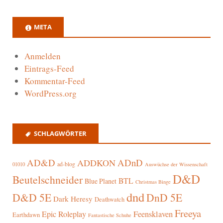
META
Anmelden
Eintrags-Feed
Kommentar-Feed
WordPress.org
SCHLAGWÖRTER
AD&D
ADnD
ADDKON
ad-blog
01010
Auswüchse der Wissenschaft
D&D
Beutelschneider
BTL
Blue Planet
Christmas Binge
dnd
D&D 5E
DnD 5E
Dark Heresy
Deathwatch
Freeya
Epic Roleplay
Feensklaven
Earthdawn
Fantastische Schuhe