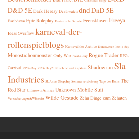
Christmas Binge
dnd
D&D 5E
DnD 5E
Dark Heresy
Deathwatch
Freeya
Epic Roleplay
Feensklaven
Earthdawn
Fantastische Schuhe
karneval-der-
Ideas Overflow
rollenspielblogs
Karneval der Archive
Kunstwesen
loot-a-day
Rogue Trader
Monostichonmonster
Only War
RPG-
rival-a-day
Sla
Shadowrun
Carnival
RPGaDay
RPGaDay2019
Schiffe und Kapitäne
Industries
The
SLAmas Shopping
Sommerverdichtung
Tage des Ruins
Red Star
Unknown Mobile Suit
Unknown Armies
Wilde Gestade
Zehn Dinge zum Zehnten
Verzauberungen&Wünsche