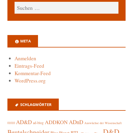
META
Anmelden
Eintrags-Feed
Kommentar-Feed
WordPress.org
SCHLAGWÖRTER
AD&D
ADnD
ADDKON
ad-blog
01010
Auswüchse der Wissenschaft
D&D
Beutelschneider
BTL
Blue Planet