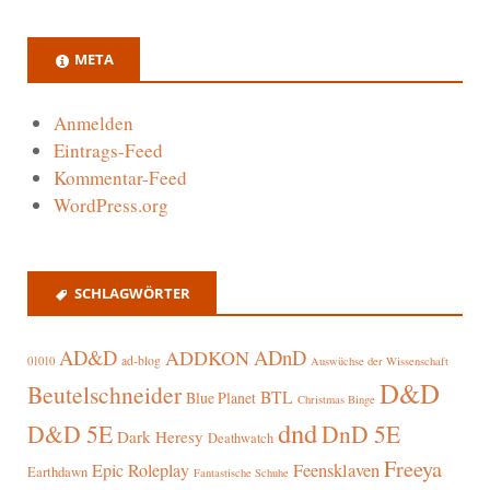
META
Anmelden
Eintrags-Feed
Kommentar-Feed
WordPress.org
SCHLAGWÖRTER
AD&D
ADnD
ADDKON
ad-blog
01010
Auswüchse der Wissenschaft
D&D
Beutelschneider
BTL
Blue Planet
Christmas Binge
dnd
D&D 5E
DnD 5E
Dark Heresy
Deathwatch
Freeya
Epic Roleplay
Feensklaven
Earthdawn
Fantastische Schuhe