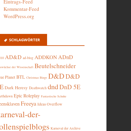
Eintrags-Feed
Kommentar-Feed
WordPress.org
SCHLAGWÖRTER
AD&D
ADnD
ADDKON
ad-blog
010
Beutelschneider
swüchse der Wissenschaft
D&D
D&D
BTL
lue Planet
Christmas Binge
dnd
5E
DnD 5E
Dark Heresy
Deathwatch
Epic Roleplay
arthdawn
Fantastische Schuhe
Freeya
eensklaven
Ideas Overflow
karneval-der-
ollenspielblogs
Karneval der Archive