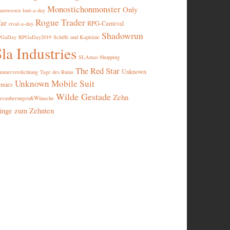
Monostichonmonster
Only
nstwesen
loot-a-day
Rogue Trader
ar
RPG-Carnival
rival-a-day
Shadowrun
PGaDay
RPGaDay2019
Schiffe und Kapitäne
la Industries
SLAmas Shopping
The Red Star
Unknown
mmerverdichtung
Tage des Ruins
Unknown Mobile Suit
rmies
Wilde Gestade
Zehn
rzauberungen&Wünsche
inge zum Zehnten