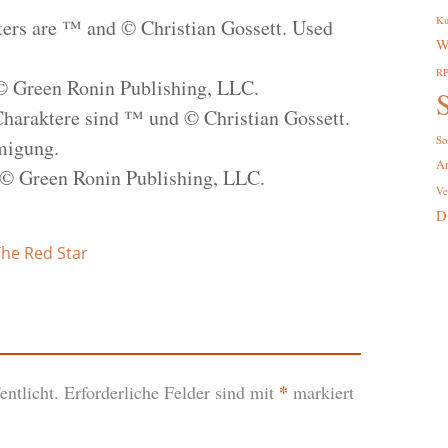
Ku
cters are ™ and © Christian Gossett. Used
W
R
© Green Ronin Publishing, LLC.
S
Charaktere sind ™ und © Christian Gossett.
So
migung.
A
 © Green Ronin Publishing, LLC.
Ve
D
he Red Star
*
ntlicht.
Erforderliche Felder sind mit
markiert