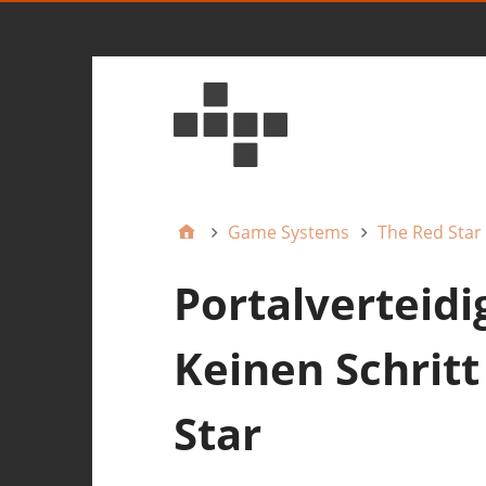
Game Systems
The Red Star
Portalverteidi
Keinen Schritt
Star