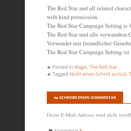
The Red Star and all related chara
with kind permission.
The Red Star Campaign Setting is 
The Red Star und alle verwandten 
Verwendet mit freundlicher Geneh
The Red Star Campaign Setting ist
Posted in
Magic
,
The Red Star
Tagged
Nicht einen Schritt zurück
,
T
SCHREIBE EINEN KOMMENTAR
Deine E-Mail-Adresse wird nicht veröffe
*
Kommentar