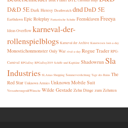
Christmas Binge
dnd
D&D 5E
DnD 5E
Dark Heresy
Deathwatch
Freeya
Epic Roleplay
Feensklaven
Earthdawn
Fantastische Schuhe
karneval-der-
Ideas Overflow
rollenspielblogs
Karneval der Archive
Kunstwesen
loot-a-day
Rogue Trader
Monostichonmonster
Only War
RPG-
rival-a-day
Sla
Shadowrun
Carnival
RPGaDay
RPGaDay2019
Schiffe und Kapitäne
Industries
The
SLAmas Shopping
Sommerverdichtung
Tage des Ruins
Red Star
Unknown Mobile Suit
Unknown Armies
Wilde Gestade
Zehn Dinge zum Zehnten
Verzauberungen&Wünsche