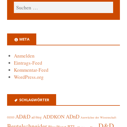
META
Anmelden
Eintrags-Feed
Kommentar-Feed
WordPress.org
SCHLAGWÖRTER
AD&D
ADnD
ADDKON
ad-blog
01010
Auswüchse der Wissenschaft
D&D
Beutelschneider
BTL
Blue Planet