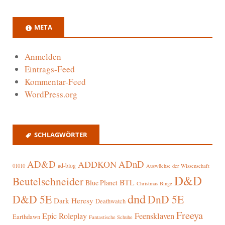
META
Anmelden
Eintrags-Feed
Kommentar-Feed
WordPress.org
SCHLAGWÖRTER
AD&D
ADnD
ADDKON
ad-blog
01010
Auswüchse der Wissenschaft
D&D
Beutelschneider
BTL
Blue Planet
Christmas Binge
dnd
D&D 5E
DnD 5E
Dark Heresy
Deathwatch
Freeya
Epic Roleplay
Feensklaven
Earthdawn
Fantastische Schuhe