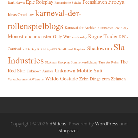
Freeya
Epic Roleplay
Feensklaven
Earthdawn
Fantastische Schuhe
karneval-der-
Ideas Overflow
rollenspielblogs
Karneval der Archive
Kunstwesen
loot-a-day
Rogue Trader
Monostichonmonster
Only War
RPG-
rival-a-day
Sla
Shadowrun
Carnival
RPGaDay
RPGaDay2019
Schiffe und Kapitäne
Industries
The
SLAmas Shopping
Sommerverdichtung
Tage des Ruins
Red Star
Unknown Mobile Suit
Unknown Armies
Wilde Gestade
Zehn Dinge zum Zehnten
Verzauberungen&Wünsche
Copyright © 2026
d6ideas
. Powered by
WordPress
and
Stargazer
.