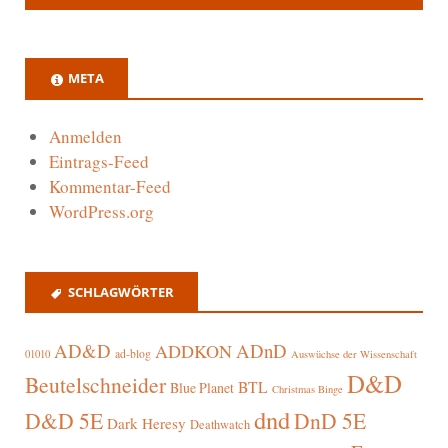
META
Anmelden
Eintrags-Feed
Kommentar-Feed
WordPress.org
SCHLAGWÖRTER
AD&D
ADnD
ADDKON
ad-blog
01010
Auswüchse der Wissenschaft
D&D
Beutelschneider
BTL
Blue Planet
Christmas Binge
dnd
D&D 5E
DnD 5E
Dark Heresy
Deathwatch