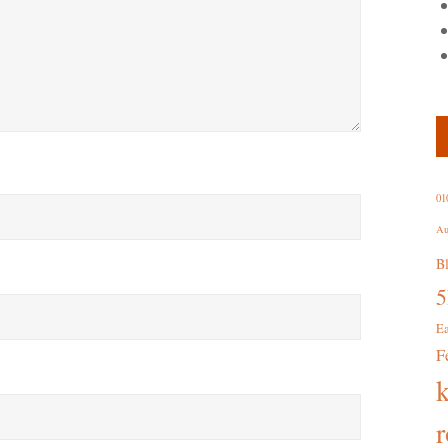
01
Au
B
E
F
r