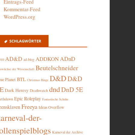
Eintrags-Feed
Kommentar-Feed
WordPress.org
SCHLAGWÖRTER
AD&D
ADnD
ADDKON
ad-blog
010
Beutelschneider
swüchse der Wissenschaft
D&D
D&D
BTL
lue Planet
Christmas Binge
dnd
5E
DnD 5E
Dark Heresy
Deathwatch
Epic Roleplay
arthdawn
Fantastische Schuhe
Freeya
eensklaven
Ideas Overflow
karneval-der-
ollenspielblogs
Karneval der Archive