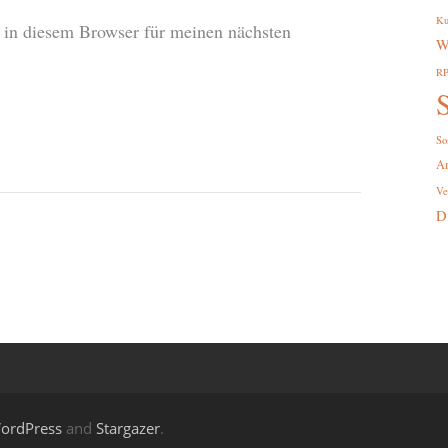
Ku
in diesem Browser für meinen nächsten
W
R
S
So
A
Ve
D
ordPress
and
Stargazer
.