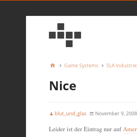
Game Systems
SLA Industrie
Nice
blut_und_glas
November 9, 2008
Leider ist der Eintrag nur auf
Ameri