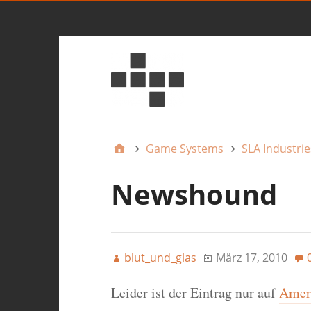
Game Systems
SLA Industrie
Newshound
blut_und_glas
März 17, 2010
Leider ist der Eintrag nur auf
Ameri