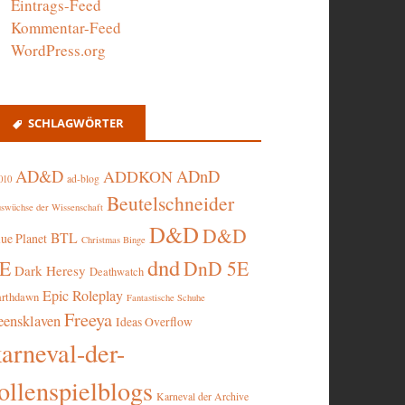
Eintrags-Feed
Kommentar-Feed
WordPress.org
SCHLAGWÖRTER
AD&D
ADnD
ADDKON
ad-blog
010
Beutelschneider
swüchse der Wissenschaft
D&D
D&D
BTL
lue Planet
Christmas Binge
dnd
5E
DnD 5E
Dark Heresy
Deathwatch
Epic Roleplay
arthdawn
Fantastische Schuhe
Freeya
eensklaven
Ideas Overflow
karneval-der-
ollenspielblogs
Karneval der Archive