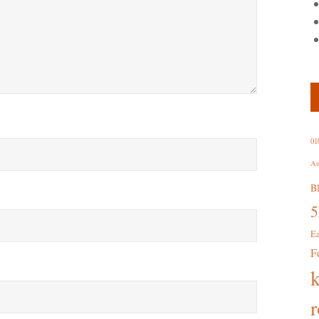
01
Au
B
E
F
r