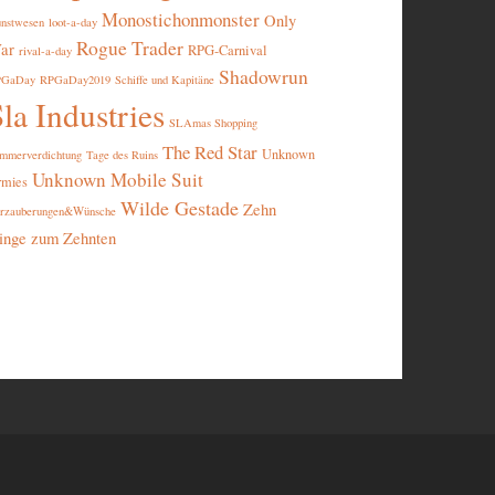
Monostichonmonster
Only
nstwesen
loot-a-day
Rogue Trader
ar
RPG-Carnival
rival-a-day
Shadowrun
PGaDay
RPGaDay2019
Schiffe und Kapitäne
la Industries
SLAmas Shopping
The Red Star
Unknown
mmerverdichtung
Tage des Ruins
Unknown Mobile Suit
rmies
Wilde Gestade
Zehn
rzauberungen&Wünsche
inge zum Zehnten