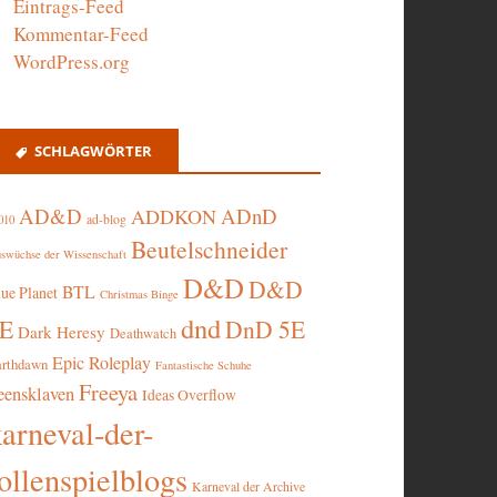
Eintrags-Feed
Kommentar-Feed
WordPress.org
SCHLAGWÖRTER
AD&D
ADnD
ADDKON
ad-blog
010
Beutelschneider
swüchse der Wissenschaft
D&D
D&D
BTL
lue Planet
Christmas Binge
dnd
5E
DnD 5E
Dark Heresy
Deathwatch
Epic Roleplay
arthdawn
Fantastische Schuhe
Freeya
eensklaven
Ideas Overflow
karneval-der-
ollenspielblogs
Karneval der Archive