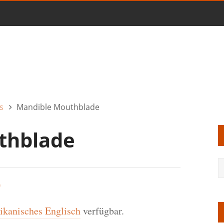
s
Mandible Mouthblade
thblade
0
kanisches Englisch
verfügbar.