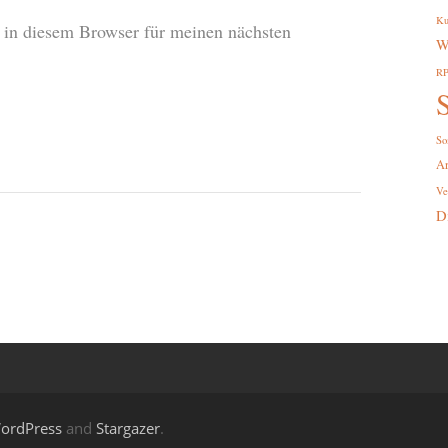
Ku
in diesem Browser für meinen nächsten
W
R
S
So
A
Ve
D
ordPress
and
Stargazer
.