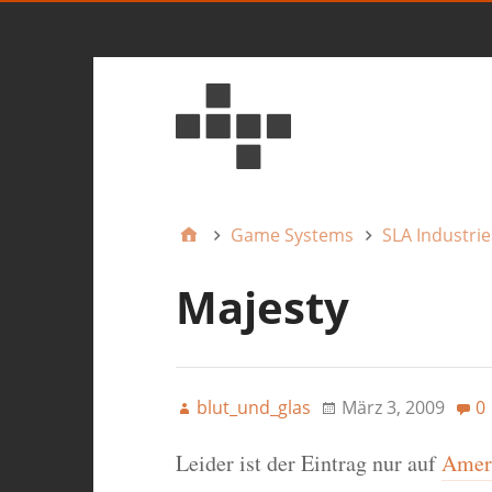
Game Systems
SLA Industrie
Majesty
blut_und_glas
März 3, 2009
0
Leider ist der Eintrag nur auf
Ameri