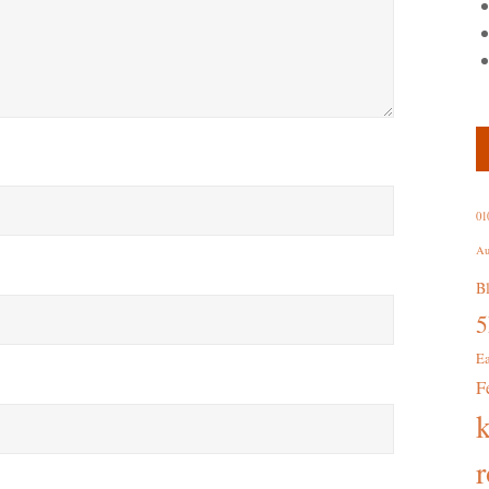
01
Au
B
E
F
r