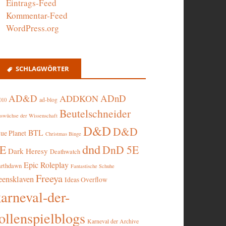
Eintrags-Feed
Kommentar-Feed
WordPress.org
SCHLAGWÖRTER
AD&D
ADnD
ADDKON
ad-blog
010
Beutelschneider
swüchse der Wissenschaft
D&D
D&D
BTL
lue Planet
Christmas Binge
dnd
5E
DnD 5E
Dark Heresy
Deathwatch
Epic Roleplay
arthdawn
Fantastische Schuhe
Freeya
eensklaven
Ideas Overflow
karneval-der-
ollenspielblogs
Karneval der Archive